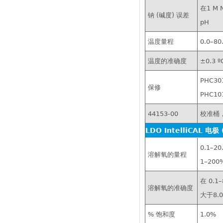
在1 M
钠 (碱度) 误差
pH
温度量程
0.0–80
温度的准确度
±0.3 º
PHC3
保修
PHC1
44153-00
校准桶
LDO IntelliCAL 电
0.1–20
溶解氧的量程
1–20
在 0.1
溶解氧的准确度
大于8.0
% 饱和度
1.0%